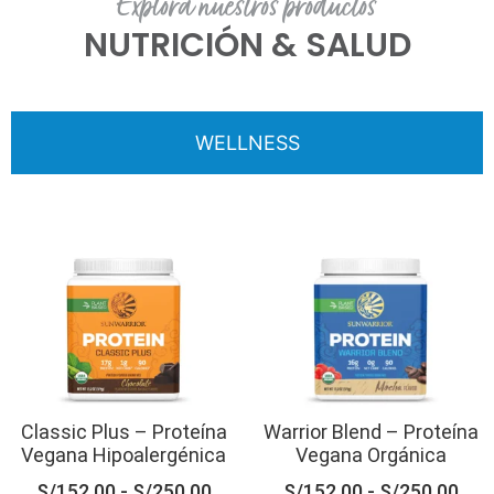
Explora nuestros productos
NUTRICIÓN & SALUD
WELLNESS
Classic Plus – Proteína
Warrior Blend – Proteína
Vegana Hipoalergénica
Vegana Orgánica
S/
152.00
-
S/
250.00
S/
152.00
-
S/
250.00