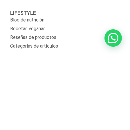
LIFESTYLE
Blog de nutrición
Recetas veganas
Reseñas de productos
Categorías de artículos
SUNWARRIOR PERÚ
Tienda
Contáctanos
Sobre nosotros
Políticas de privacidad
SERVICIO AL CLIENTE
Mi cuenta
Mis pedidos
Zona de delivery