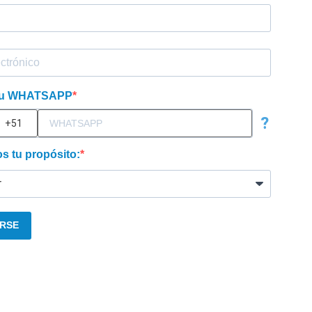
 tu WHATSAPP
?
 tu propósito:
IRSE