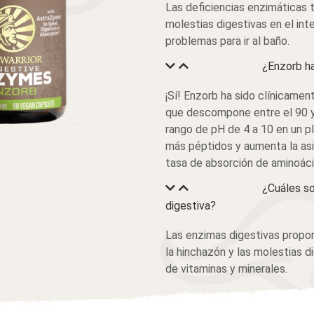
Las deficiencias enzimáticas
molestias digestivas en el int
problemas para ir al baño.
¿Enzorb h
¡Sí! Enzorb ha sido clínicame
que descompone entre el 90 y 
rango de pH de 4 a 10 en un p
más péptidos y aumenta la asi
tasa de absorción de aminoáci
¿Cuáles so
digestiva?
Las enzimas digestivas proporc
la hinchazón y las molestias d
de vitaminas y minerales.