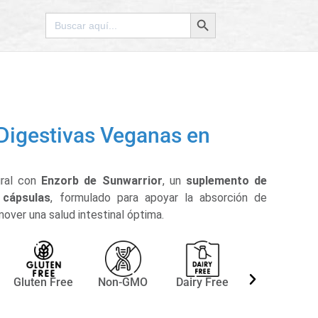
Botón de búsqueda
Buscar:
Digestivas Veganas en
ural con
Enzorb de Sunwarrior
, un
suplemento de
 cápsulas
, formulado para apoyar la absorción de
omover una salud intestinal óptima.
Gluten Free
Non-GMO
Dairy Free
Vegano