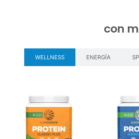
con m
WELLNESS
ENERGÍA
S