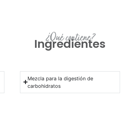
¿Qué contiene?
Ingredientes
Mezcla para la digestión de
carbohidratos