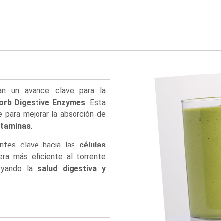
n un avance clave para la
orb Digestive Enzymes
. Esta
e para mejorar la absorción de
itaminas
.
entes clave hacia las
células
ra más eficiente al torrente
poyando la
salud digestiva y