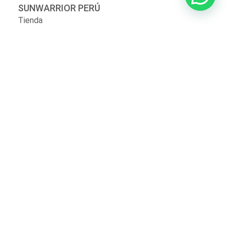
SUNWARRIOR PERÚ
Tienda
Contáctanos
Sobre nosotros
Políticas de privacidad
SERVICIO AL CLIENTE
Mi cuenta
Mis pedidos
Zona de delivery
¿Perdiste tu contraseña?