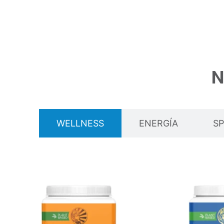
N
WELLNESS
ENERGÍA
S