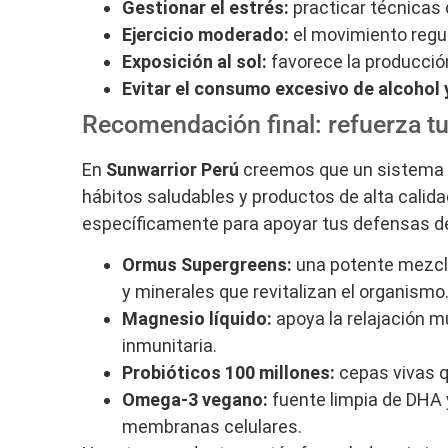
Gestionar el estrés:
practicar técnicas 
Ejercicio moderado:
el movimiento regul
Exposición al sol:
favorece la producció
Evitar el consumo excesivo de alcohol 
Recomendación final: refuerza t
En
Sunwarrior Perú
creemos que un sistema i
hábitos saludables y productos de alta calid
específicamente para apoyar tus defensas d
Ormus Supergreens:
una potente mezcla
y minerales que revitalizan el organismo
Magnesio líquido:
apoya la relajación m
inmunitaria.
Probióticos 100 millones:
cepas vivas qu
Omega-3 vegano:
fuente limpia de DHA 
membranas celulares.