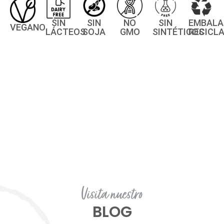
SIN
SIN
NO
SIN
EMBALA
VEGANO
LÁCTEOS
SOJA
GMO
SINTÉTICOS
RECICL
Visita nuestro
BLOG